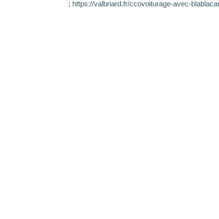
:
https://valbriard.fr/ccovoiturage-avec-blablacar