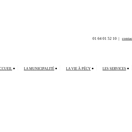
01 64 01 52 10
conta
CCUEIL
LA MUNICIPALITÉ
LA VIE À PÉCY
LES SERVICES