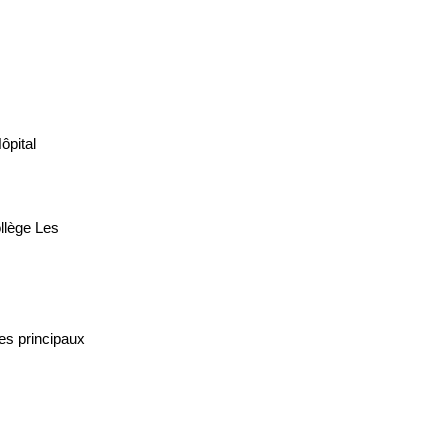
ôpital
llège Les
les principaux