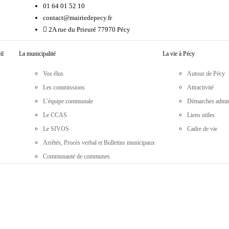
01 64 01 52 10
contact@mairiedepecy.fr
2A rue du Prieuré 77970 Pécy
il
La municipalité
La vie à Pécy
Vos élus
Autour de Pécy
Les commissions
Attractivité
L’équipe communale
Démarches admini
Le CCAS
Liens utiles
Le SIVOS
Cadre de vie
Arrêtés, Procès verbal et Bulletins municipaux
Communauté de communes