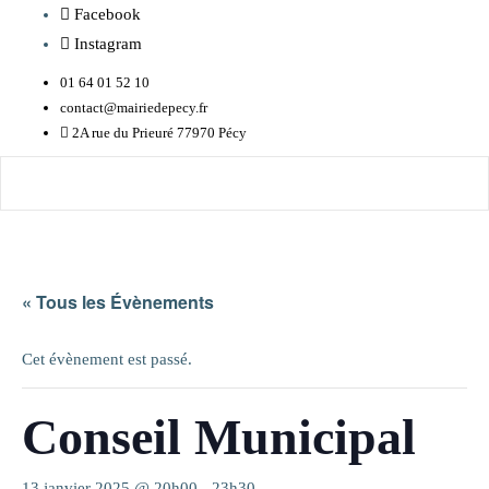
Facebook
Instagram
01 64 01 52 10
contact@mairiedepecy.fr
2A rue du Prieuré 77970 Pécy
« Tous les Évènements
Cet évènement est passé.
Conseil Municipal
13 janvier 2025 @ 20h00
-
23h30