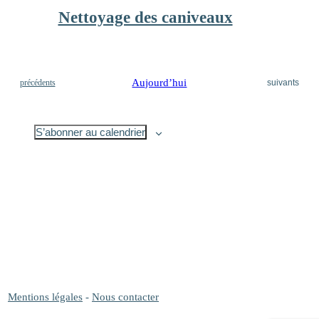
Nettoyage des caniveaux
Évènements
Aujourd’hui
Évènements
précédents
suivants
S’abonner au calendrier
Mentions légales
-
Nous contacter