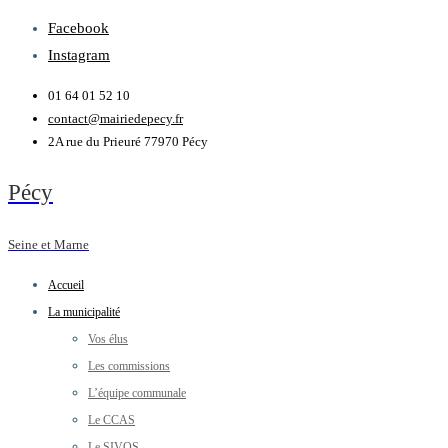
Facebook
Instagram
01 64 01 52 10
contact@mairiedepecy.fr
2A rue du Prieuré 77970 Pécy
Pécy
Seine et Marne
Accueil
La municipalité
Vos élus
Les commissions
L’équipe communale
Le CCAS
Le SIVOS