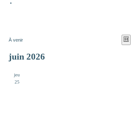
Nav
Évènements
Nav
À venir
Liste
Sélectionnez
par
de
juin 2026
une
con
date.
vue
jeu
Év
25