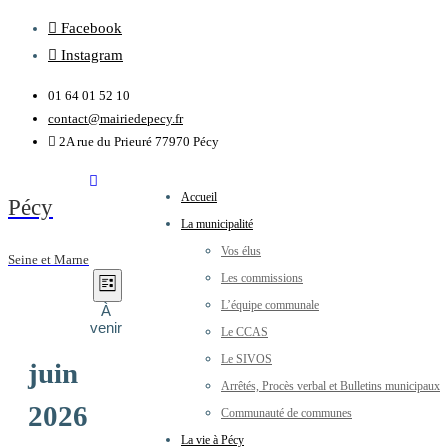
Facebook
Instagram
01 64 01 52 10
contact@mairiedepecy.fr
2A rue du Prieuré 77970 Pécy
Accueil
Pécy
La municipalité
Vos élus
Seine et Marne
Navigation
Évènements
Les commissions
Navigation
Liste
L’équipe communale
par
À
de
venir
Le CCAS
consultations
Sélectionnez
Le SIVOS
juin
vues
une
Arrêtés, Procès verbal et Bulletins municipaux
date.
2026
Évènement
Communauté de communes
La vie à Pécy