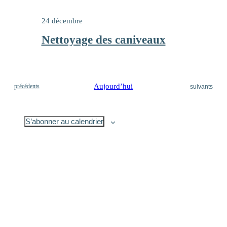
24 décembre
Nettoyage des caniveaux
Évènements
Aujourd’hui
Évènements
précédents
suivants
S’abonner au calendrier