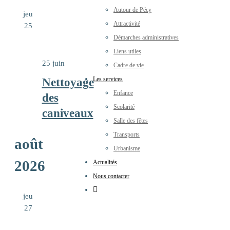
Autour de Pécy
jeu
Attractivité
25
Démarches administratives
Liens utiles
25 juin
Cadre de vie
Les services
Nettoyage
Enfance
des
Scolarité
caniveaux
Salle des fêtes
Transports
août
Urbanisme
2026
Actualités
Nous contacter
jeu
27