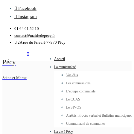
Facebook
Instagram
01 64 01 52 10
contact@mairiedepecy.fr
2A rue du Prieuré 77970 Pécy
Accueil
Pécy
La municipalité
Vos élus
Seine et Marne
Les commissions
L’équipe communale
Le CCAS
Le SIVOS
Arrêtés, Procès verbal et Bulletins municipaux
Communauté de communes
La vie à Pécy