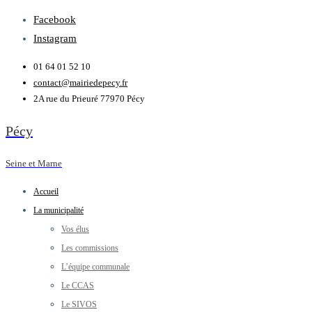
Facebook
Instagram
01 64 01 52 10
contact@mairiedepecy.fr
2A rue du Prieuré 77970 Pécy
Pécy
Seine et Marne
Accueil
La municipalité
Vos élus
Les commissions
L’équipe communale
Le CCAS
Le SIVOS