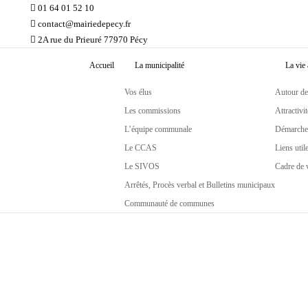
01 64 01 52 10
contact@mairiedepecy.fr
2A rue du Prieuré 77970 Pécy
Accueil
La municipalité
La vie
Vos élus
Autour de
Les commissions
Attractivit
L’équipe communale
Démarches
Le CCAS
Liens util
Le SIVOS
Cadre de 
Arrêtés, Procès verbal et Bulletins municipaux
Communauté de communes