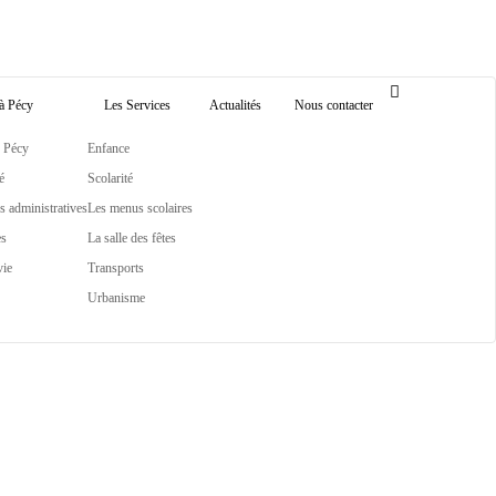
 à Pécy
Les Services
Actualités
Nous contacter
 Pécy
Enfance
é
Scolarité
 administratives
Les menus scolaires
es
La salle des fêtes
vie
Transports
Urbanisme